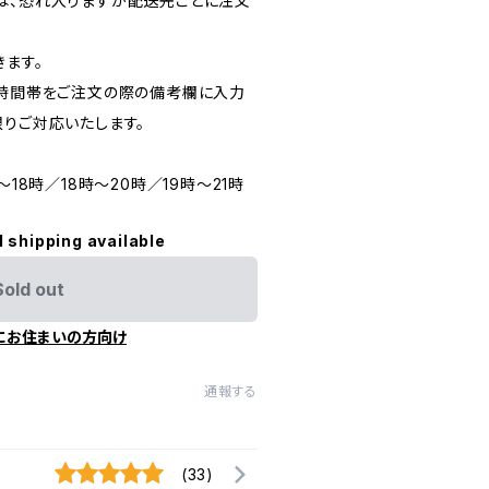
は、恐れ入りますが配送先ごとに注文
きます。
、時間帯をご注文の際の備考欄に入力
限りご対応いたします。
～18時／18時～20時／19時～21時
l shipping available
Sold out
にお住まいの方向け
通報する
(33)